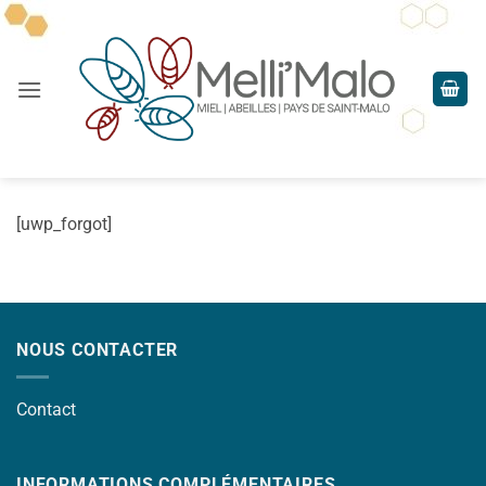
Passer
au
contenu
[uwp_forgot]
NOUS CONTACTER
Contact
INFORMATIONS COMPLÉMENTAIRES